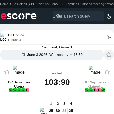
Home
Basketball
BC Juventus Utena - BC Neptunas Klaipeda meeting protoc
LKL 25/26
Lithuania
Semifinal, Game 4
June 3 2026, Wednesday
15:50
ended
103:90
BC Juventus
BC Neptunas
Utena
Klaipeda
W
W
W
W
L
W
W
L
L
W
1
2
3
4
25
30
23
25