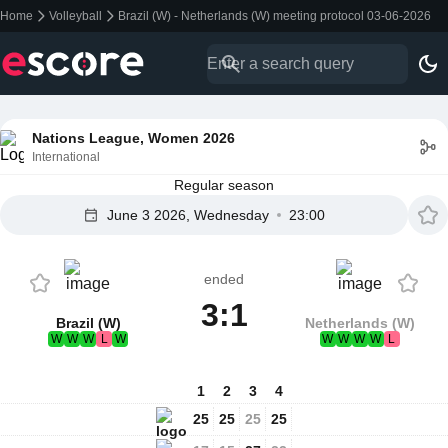
Home
Volleyball
Brazil (W) - Netherlands (W) meeting protocol 03-06-2026
Nations League, Women 2026
International
Regular season
June 3 2026, Wednesday
23:00
ended
3:1
Brazil (W)
Netherlands (W)
W
W
W
L
W
W
W
W
W
L
1
2
3
4
25
25
25
25