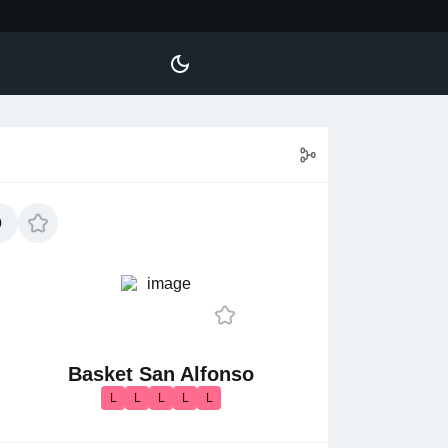
0
Basket San Alfonso
L
L
L
L
L