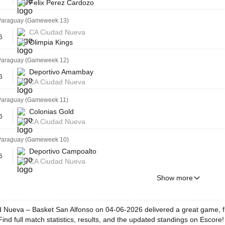
Felix Perez Cardozo
Paraguay (Gameweek 13)
CA Ciudad Nueva
6
Olimpia Kings
Paraguay (Gameweek 12)
Deportivo Amambay
6
CA Ciudad Nueva
Paraguay (Gameweek 11)
Colonias Gold
6
CA Ciudad Nueva
Paraguay (Gameweek 10)
Deportivo Campoalto
6
CA Ciudad Nueva
Show more
 Nueva – Basket San Alfonso on 04-06-2026 delivered a great game, f
Find full match statistics, results, and the updated standings on Escore!