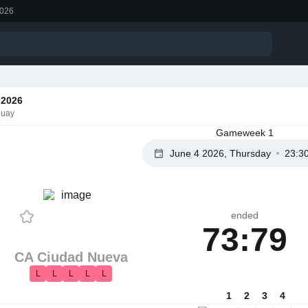
2026
 2026
guay
Gameweek 1
June 4 2026, Thursday
23:3
ended
73:79
CA Ciudad Nueva
L
L
L
L
L
1
2
3
4