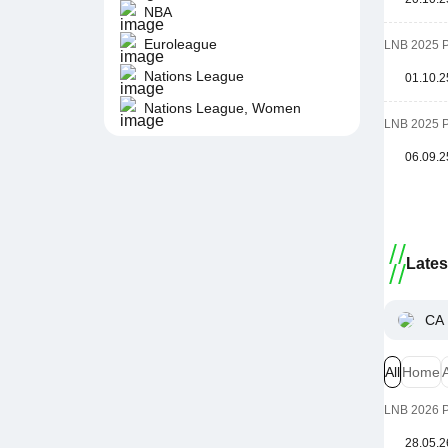
NBA
Euroleague
LNB 2025 
Nations League
01.10.2
Nations League, Women
LNB 2025 
06.09.2
Late
CA 
All
Home
LNB 2026 
28.05.2