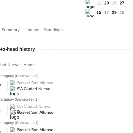
11
20
15
27
15
17
29
18
Summary
Lineups
Standings
to-head history
dad Nueva - Home
Paraguay (Gameweek 8)
Basket San Alfonso
6
CA Ciudad Nueva
Paraguay (Gameweek 1)
CA Ciudad Nueva
6
Basket San Alfonso
Paraguay (Gameweek 1)
Basket San Alfonso
5