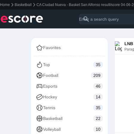
Home
Basketball
CA Ciudad Nueva - Basket San Alfonso result/score 04-06-
LNB
Favorites
Para
Top
35
Football
209
Esports
46
Hockey
14
Tennis
35
Basketball
22
Volleyball
10