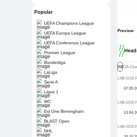
Popular
UEFA Champions League
Preview
UEFA Europa League
UEFA Conference League
Head-
Premier League
Bundesliga
All
CA Ciu
LaLiga
LNB 2026 
Serie A
07.05.2
Ligue 1
WC
LNB 2026 
Esl One Birmingham
13.04.2
BLAST Open
LNB 2025 
NHL
20.10.2