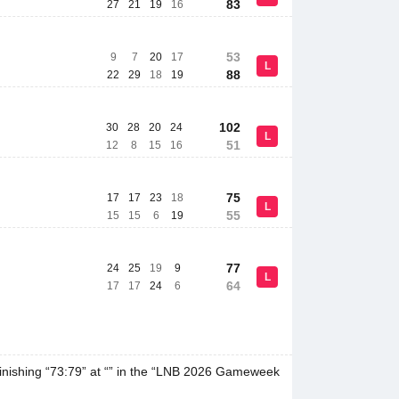
83
27
21
19
16
53
9
7
20
17
L
88
22
29
18
19
102
30
28
20
24
L
51
12
8
15
16
75
17
17
23
18
L
55
15
15
6
19
77
24
25
19
9
L
64
17
17
24
6
inishing “73:79” at “” in the “LNB 2026 Gameweek