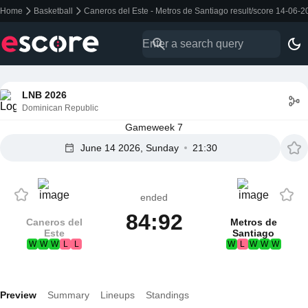
Home
Basketball
Caneros del Este - Metros de Santiago result/score 14-06-
LNB 2026
Dominican Republic
Gameweek 7
June 14 2026, Sunday
21:30
ended
84:92
Caneros del
Metros de
Este
Santiago
W
W
W
L
L
W
L
W
W
W
Preview
Summary
Lineups
Standings