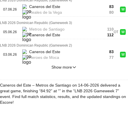
LNB 2026 Dominican Republic (Gameweek 4)
Caneros del Este
83
07.06.26
W
Reales de la Vega
80
LNB 2026 Dominican Republic (Gameweek 3)
Metros de Santiago
110
05.06.26
OT
W
Caneros del Este
112
LNB 2026 Dominican Republic (Gameweek 2)
Caneros del Este
83
03.06.26
W
Heroes de Moca
77
Show more
Caneros del Este – Metros de Santiago on 14-06-2026 delivered a
great game, finishing “84:92” at “” in the “LNB 2026 Gameweek 7”
event. Find full match statistics, results, and the updated standings on
Escore!