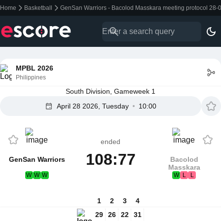
Home
Basketball
GenSan Warriors - Bacolod Masskara meeting protocol 28-
MPBL 2026
Philippines
South Division, Gameweek 1
April 28 2026, Tuesday
10:00
ended
108:77
GenSan Warriors
Bacolod
Masskara
W
W
W
W
L
L
1
2
3
4
29
26
22
31