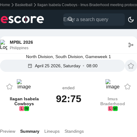
Home
Basketball
Ilagan Isabela Cowboys - Imus Braderhood meeting protoc
MPBL 2026
Philippines
North Division, South Division, Gameweek 1
April 25 2026, Saturday
08:00
ended
92:75
Ilagan Isabela
Imus
Cowboys
Braderhood
L
W
L
W
Preview
Summary
Lineups
Standings