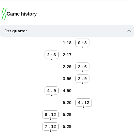
Game history
1st quarter
1:18
0 : 3
3
2 : 3
2:17
2
2:29
2 : 6
3
3:56
2 : 9
3
4 : 9
4:50
2
5:20
4 : 12
3
6 : 12
5:29
2
7 : 12
5:29
1