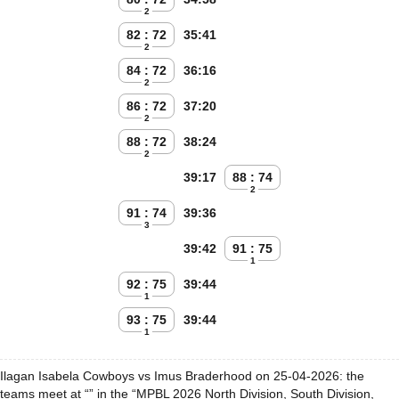
2
82 : 72
35:41
2
84 : 72
36:16
2
86 : 72
37:20
2
88 : 72
38:24
2
39:17
88 : 74
2
91 : 74
39:36
3
39:42
91 : 75
1
92 : 75
39:44
1
93 : 75
39:44
1
Ilagan Isabela Cowboys vs Imus Braderhood on 25-04-2026: the
teams meet at “” in the “MPBL 2026 North Division, South Division,