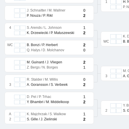
1
H. 
P. N
0
J. Schnaitter / M. Wallner
2
P. Nouza / P. Rikl
1
4
S. Arends / L. Johnson
2
K. Drzewiecki / P. Matuszewski
K. 
WC
B. B
2
WC
B. Bonzi / P. Herbert
0
Q. Halys / D. Molchanov
2
M. Guinard / J. Vliegen
1
Z. Bergs / N. Borges
M. 
3
A. 
0
R. Stalder / M. Willis
2
3
A. Goransson / S. Verbeek
1
D. Pel / P. Trhac
2
Y. Bhambri / M. Middelkoop
Y. 
2
S. G
1
A
K. Majchrzak / S. Walkow
2
2
S. Gille / J. Zielinski