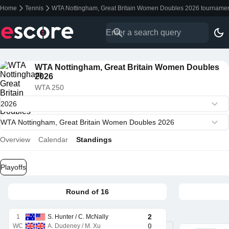
Home
Tennis
WTA Nottingham, Great Britain Women Doubles 2026 tournamen
WTA Nottingham, Great Britain Women Doubles
2026
WTA 250
Overview
Calendar
Standings
Playoffs
Round of 16
2
1
S. Hunter / C. McNally
0
WC
A. Dudeney / M. Xu