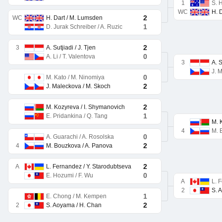
1
S. 
WC
H. 
2
WC
H. Dart / M. Lumsden
1
D. Jurak Schreiber / A. Ruzic
2
3
A. Sutjiadi / J. Tjen
0
A. Li / T. Valentova
3
A. S
J. 
0
M. Kato / M. Ninomiya
2
J. Maleckova / M. Skoch
2
M. Kozyreva / I. Shymanovich
1
E. Pridankina / Q. Tang
M. 
4
M. 
0
A. Guarachi / A. Rosolska
2
4
M. Bouzkova / A. Panova
2
A
L. Fernandez / Y. Starodubtseva
0
E. Hozumi / F. Wu
A
L. 
2
S. 
1
E. Chong / M. Kempen
2
2
S. Aoyama / H. Chan